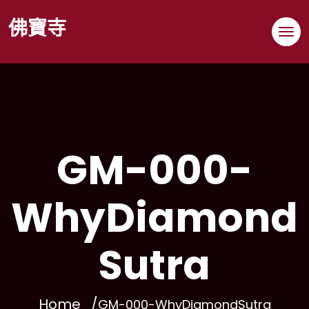
佛寶寺
GM-000-
WhyDiamond
Sutra
Home
GM-000-WhyDiamondSutra