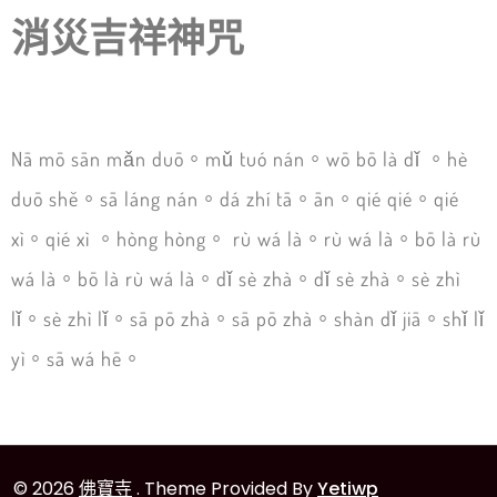
消災吉祥神咒
Nā mō sān mǎn duō。mǔ tuó nán。wō bō là dǐ 。hè
duō shě。sā láng nán。dá zhí tā。ān。qié qié。qié
xì。qié xì 。hòng hòng。 rù wá là。rù wá là。bō là rù
wá là。bō là rù wá là。dǐ sè zhà。dǐ sè zhà。sè zhì
lǐ。sè zhì lǐ。sā pō zhà。sā pō zhà。shàn dǐ jiā。shǐ lǐ
yì。sā wá hē。
© 2026
佛寶寺
. Theme Provided By
Yetiwp