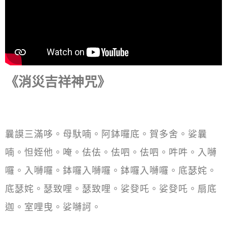
《消災吉祥神咒》
曩謨三滿哆。母馱喃。阿鉢囉底。賀多舍。娑曩
喃。怛姪他。唵。佉佉。佉呬。佉呬。吽吽。入嚩
囉。入嚩囉。鉢囉入嚩囉。鉢囉入嚩囉。底瑟姹。
底瑟姹。瑟致哩。瑟致哩。娑癹吒。娑癹吒。扇底
迦。室哩曳。娑嚩訶。